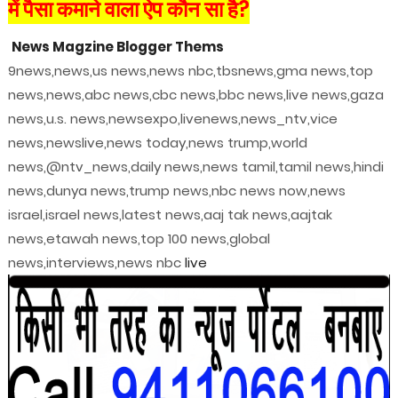
में पैसा कमाने वाला ऐप कौन सा है?
News Magzine Blogger Thems
9news,news,us news,news nbc,tbsnews,gma news,top
news,news,abc news,cbc news,bbc news,live news,gaza
news,u.s. news,newsexpo,livenews,news_ntv,vice
news,newslive,news today,news trump,world
news,@ntv_news,daily news,news tamil,tamil news,hindi
news,dunya news,trump news,nbc news now,news
israel,israel news,latest news,aaj tak news,aajtak
news,etawah news,top 100 news,global
news,interviews,news nbc
live