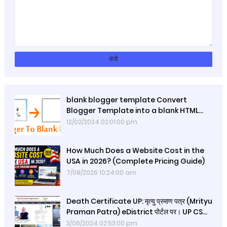
blank blogger template Convert
Blogger Template into a blank HTML
Page
12/02/2024 02:01:00 pm
How Much Does a Website Cost in the
USA in 2026? (Complete Pricing Guide)
7/08/2026 10:24:00 am
Death Certificate UP: मृत्यु प्रमाण पत्र (Mrityu
Praman Patra) eDistrict पोर्टल पर। UP CSC
Death Certificate Online– e District UP
3/06/2024 02:53:00 pm