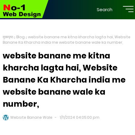
Search
मुख्यपृष्ठ
Blog
website banane me kitna kharcha lagta hai, Website
Banane Ka Kharcha india me website banane wale ka number,
website banane me kitna
kharcha lagta hai, Website
Banane Ka Kharcha india me
website banane wale ka
number,
Website Banane Wale
1/11/2024 04:05:00 pm